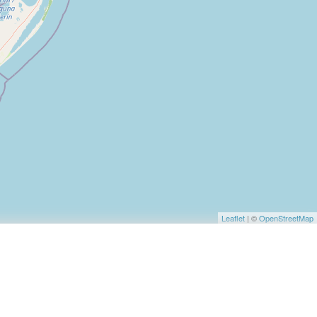
Leaflet
| ©
OpenStreetMap