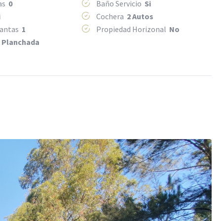
mas
0
Baño Servicio
Si
i
Cochera
2 Autos
lantas
1
Propiedad Horizonal
No
o
Planchada