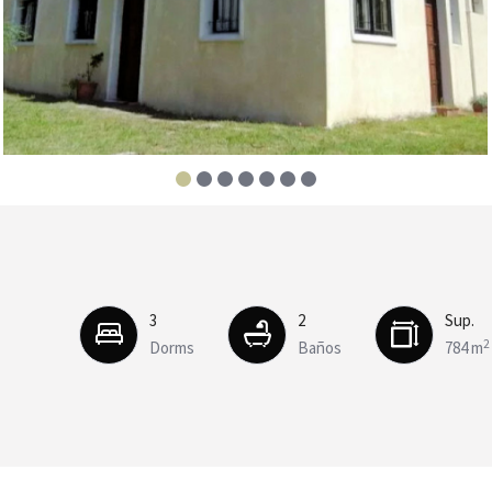
3
2
Sup.
2
Dorms
Baños
784 m