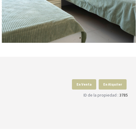
En Venta
En Alquiler
ID de la propiedad :
3785