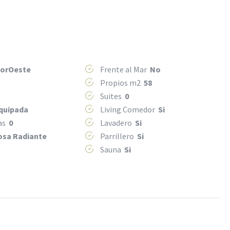
orOeste
Frente al Mar
No
Propios m2
58
Suites
0
Equipada
Living Comedor
Si
mas
0
Lavadero
Si
osa Radiante
Parrillero
Si
Sauna
Si