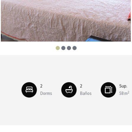
2
2
Sup.
2
Dorms
Baños
58 m