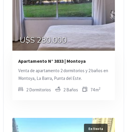
U$S 280.000
Apartamento N° 3833 | Montoya
Venta de apartamento 2 dormitorios y 2 baños en
Montoya, La Barra, Punta del Este.
2
2 Dormitorios
2 Baños
74 m
En Venta